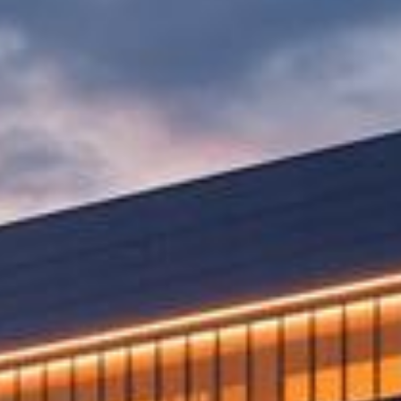
综
艺
动
漫
全
网
热
播
影
视
资
源
大
全