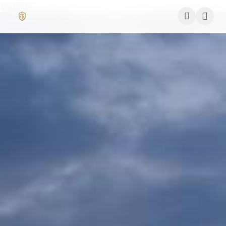
跳过导航
鲨
鱼
影
公司简介
视
-
作品展示
免
费
签约演员
在
线
签约导演
观
看
合作伙伴
高
清
影迷互动
电
影
电
视
剧