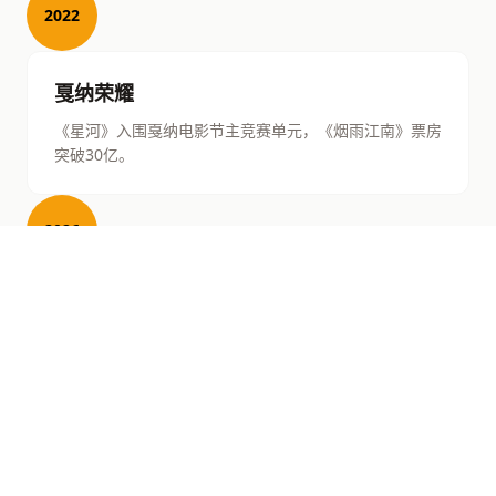
2022
戛纳荣耀
《星河》入围戛纳电影节主竞赛单元，《烟雨江南》票房
突破30亿。
2026
LEADERSHIP